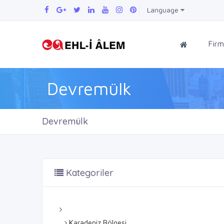
Language
Firm
Devremülk
Devremülk
Kategoriler
Karadeniz Bölgesi