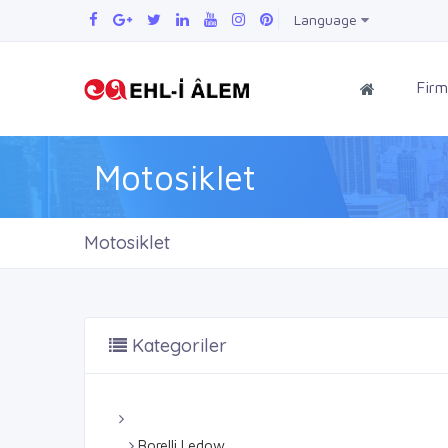
Language
Firm
Motosiklet
Motosiklet
Kategoriler
Borelli Ledow