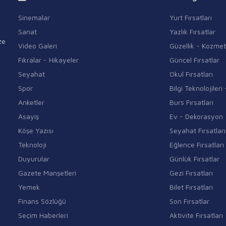
Sinemalar
Yurt Fırsatları
Sanat
Yazlık Fırsatlar
ze
Video Galeri
Güzellik - Kozmet
Fıkralar - Hikayeler
Güncel Fırsatlar
Seyahat
Okul Fırsatları
Spor
Bilgi Teknolojiler
Anketler
Burs Fırsatları
Asayiş
Ev - Dekorasyon
Köşe Yazısı
Seyahat Fırsatları
Teknoloji
Eğlence Fırsatları
Duyurular
Günlük Fırsatlar
Gazete Manşetleri
Gezi Fırsatları
Yemek
Bilet Fırsatları
Finans Sözlüğü
Son Fırsatlar
Seçim Haberleri
Aktivite Fırsatları