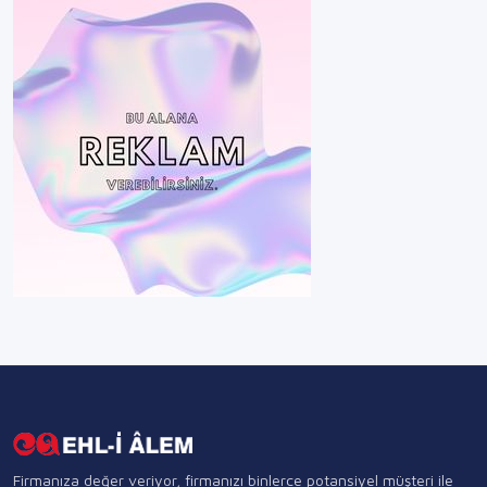
Firmanıza değer veriyor, firmanızı binlerce potansiyel müşteri ile