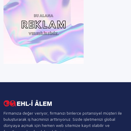
Firmanıza değer veriyor, firmanızı binlerce potansiyel müşteri ile
buluşturarak iş hacminizi arttırıyoruz. Sizde işletmenizi global
dünyaya açmak için hemen web sitemize kayıt olabilir ve