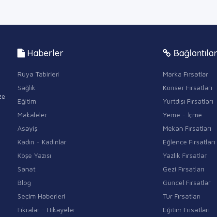
Haberler
Bağlantıla
Rüya Tabirleri
Marka Fırsatlar
Sağlık
Konser Fırsatları
ze
Eğitim
Yurtdışı Fırsatları
Makaleler
Yeme - İçme
Asayiş
Mekan Fırsatları
Kadın - Kadınlar
Eğlence Fırsatları
Köşe Yazısı
Yazlık Fırsatlar
Sanat
Gezi Fırsatları
Blog
Güncel Fırsatlar
Seçim Haberleri
Tur Fırsatları
Fıkralar - Hikayeler
Eğitim Fırsatları