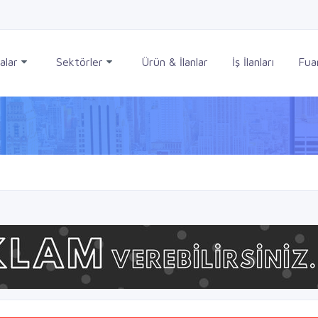
alar
Sektörler
Ürün & İlanlar
İş İlanları
Fuar