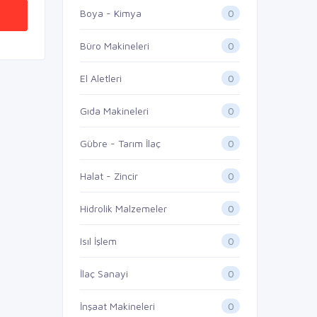
0
Boya - Kimya
0
Büro Makineleri
0
El Aletleri
0
Gıda Makineleri
0
Gübre - Tarım İlaç
0
Halat - Zincir
0
Hidrolik Malzemeler
0
Isıl İşlem
0
İlaç Sanayi
0
İnşaat Makineleri