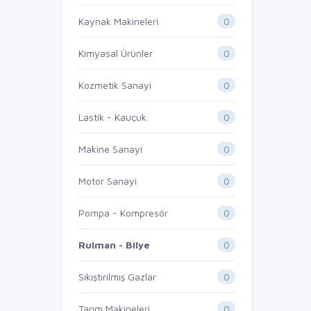
0
Kaynak Makineleri
0
Kimyasal Ürünler
0
Kozmetik Sanayi
0
Lastik - Kauçuk
0
Makine Sanayi
0
Motor Sanayi
0
Pompa - Kompresör
0
Rulman - Bilye
0
Sıkıştırılmış Gazlar
0
Tarım Makineleri