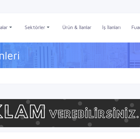
alar
Sektörler
Ürün & İlanlar
İş İlanları
Fuar
mleri