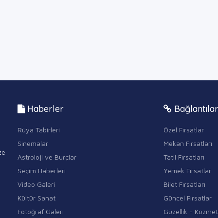
Haberler
Bağlantıla
Rüya Tabirleri
Özel Fırsatlar
Sinemalar
Mekan Fırsatları
ze
Astroloji ve Burçlar
Tatil Fırsatları
Seçim Haberleri
Yemek Fırsatlar
Video Galeri
Bilet Fırsatları
Kültür Sanat
Güncel Fırsatlar
Fotoğraf Galeri
Güzellik - Kozmet