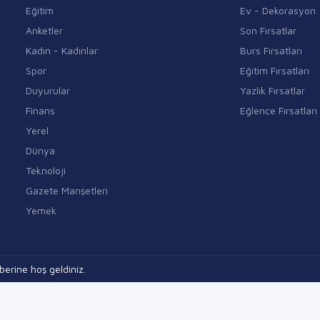
Eğitim
Ev - Dekorasyon
Anketler
Son Fırsatlar
Kadın - Kadınlar
Burs Fırsatları
Spor
Eğitim Fırsatları
Duyurular
Yazlık Fırsatlar
Finans
Eğlence Fırsatları
Yerel
Dünya
Teknoloji
Gazete Manşetleri
Yemek
erine hoş geldiniz.