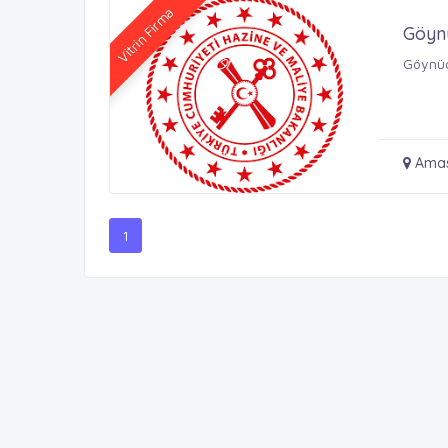
Vitrin Firma
Göyn
Göynüc
Amas
1