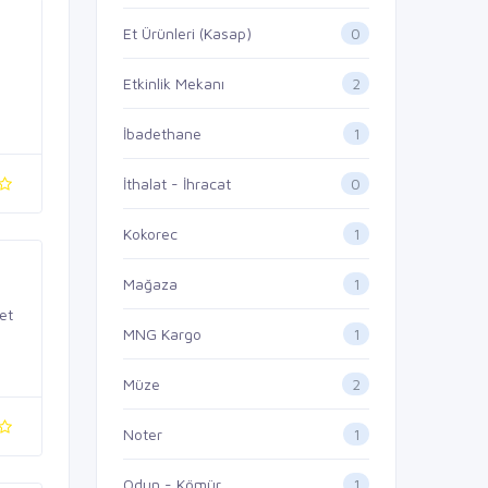
0
Et Ürünleri (Kasap)
2
Etkinlik Mekanı
1
İbadethane
0
İthalat - İhracat
1
Kokorec
1
Mağaza
et
1
MNG Kargo
2
Müze
1
Noter
1
Odun - Kömür