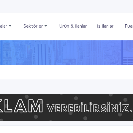
alar
Sektörler
Ürün & İlanlar
İş İlanları
Fuar