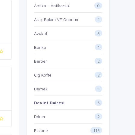
0
Antika - Antikacılık
1
Araç Bakım VE Onarımı
3
Avukat
1
Banka
2
Berber
2
Çiğ Köfte
1
Dernek
5
Devlet Dairesi
2
Döner
113
Eczane