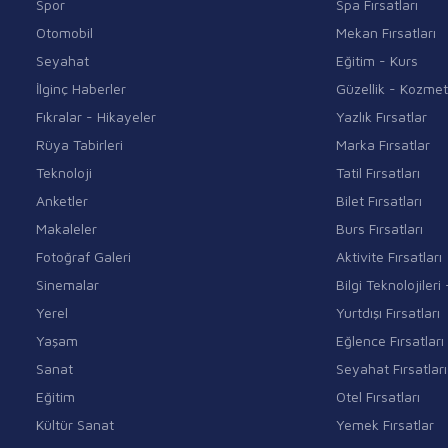
Spor
Spa Fırsatları
Otomobil
Mekan Fırsatları
Seyahat
Eğitim - Kurs
İlginç Haberler
Güzellik - Kozmet
Fıkralar - Hikayeler
Yazlık Fırsatlar
Rüya Tabirleri
Marka Fırsatlar
Teknoloji
Tatil Fırsatları
Anketler
Bilet Fırsatları
Makaleler
Burs Fırsatları
Fotoğraf Galeri
Aktivite Fırsatları
Sinemalar
Bilgi Teknolojiler
Yerel
Yurtdışı Fırsatları
Yaşam
Eğlence Fırsatları
Sanat
Seyahat Fırsatları
Eğitim
Otel Fırsatları
Kültür Sanat
Yemek Fırsatlar