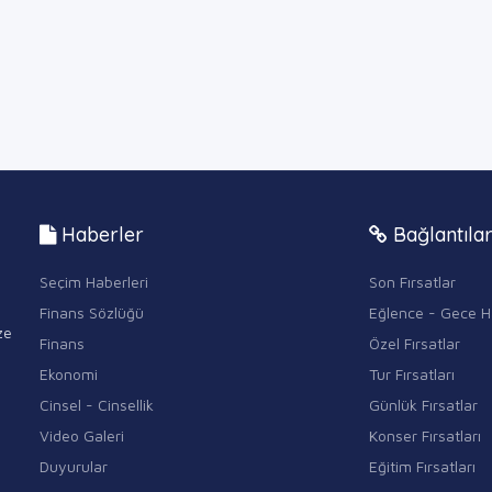
Haberler
Bağlantıla
Seçim Haberleri
Son Fırsatlar
Finans Sözlüğü
Eğlence - Gece H
ze
Finans
Özel Fırsatlar
Ekonomi
Tur Fırsatları
Cinsel - Cinsellik
Günlük Fırsatlar
Video Galeri
Konser Fırsatları
Duyurular
Eğitim Fırsatları