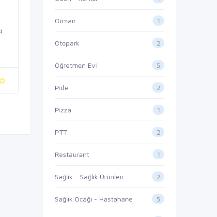
1
Orman
i.
2
Otopark
5
Öğretmen Evi
2
Pide
1
Pizza
2
PTT
1
Restaurant
2
Sağlık - Sağlık Ürünleri
5
Sağlık Ocağı - Hastahane