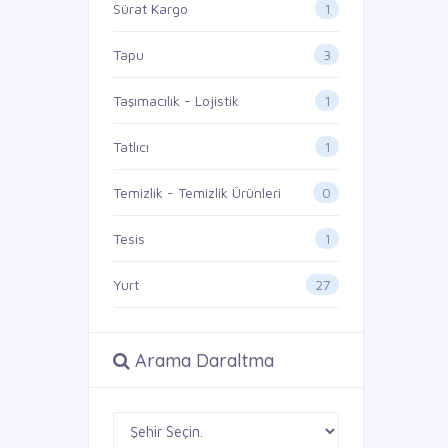
1
Sürat Kargo
3
Tapu
1
Taşımacılık - Lojistik
1
Tatlıcı
0
Temizlik - Temizlik Ürünleri
1
Tesis
27
Yurt
Arama Daraltma