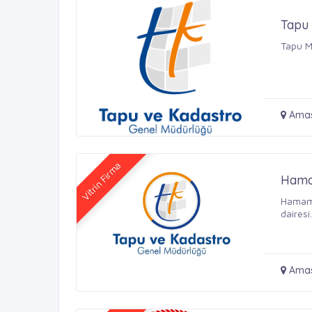
Tapu
Tapu M
Amas
Vitrin Firma
Hama
Hamamö
dairesi
Ama