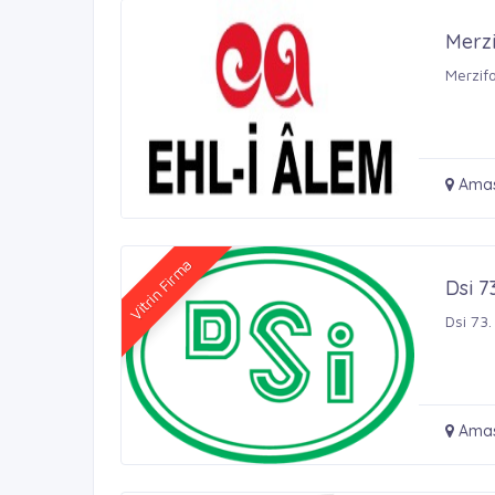
Merz
Merzif
Amas
Vitrin Firma
Dsi 7
Dsi 73.
Ama