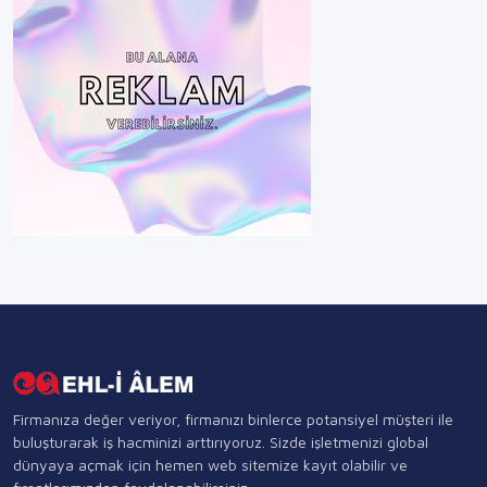
Firmanıza değer veriyor, firmanızı binlerce potansiyel müşteri ile
buluşturarak iş hacminizi arttırıyoruz. Sizde işletmenizi global
dünyaya açmak için hemen web sitemize kayıt olabilir ve