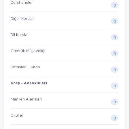
Dershaneler
0
Diğer Kurslar
0
Dil Kursları
0
Gümrük Müşavirliği
0
Kırtasiye - Kitap
0
Kreş - Anaokulları
0
Manken Ajansları
0
Okullar
0