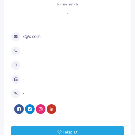
Firma Yetkili
-
x@x.com
-
-
-
-
Takip Et