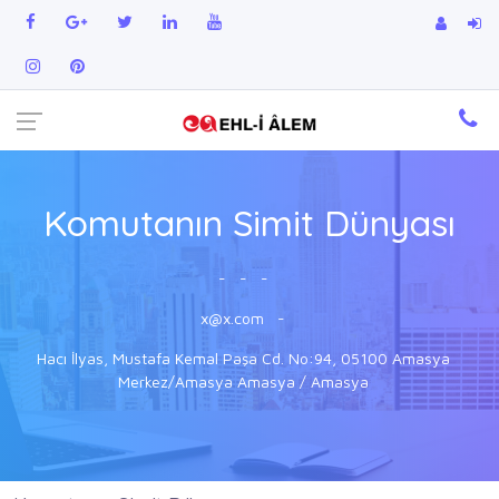
Komutanın Simit Dünyası
-
-
-
x@x.com
-
Hacı İlyas, Mustafa Kemal Paşa Cd. No:94, 05100 Amasya
Merkez/Amasya Amasya / Amasya