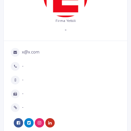
Firma Yetkili
-
x@x.com
-
-
-
-