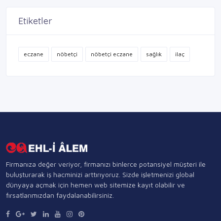
Etiketler
eczane
nöbetçi
nöbetçi eczane
sağlık
ilaç
Firmanıza değer veriyor, firmanızı binlerce potansiyel müşteri ile
buluşturarak iş hacminizi arttırıyoruz. Sizde işletmenizi global
dünyaya açmak için hemen web sitemize kayıt olabilir ve
fırsatlarımızdan faydalanabilirsiniz.