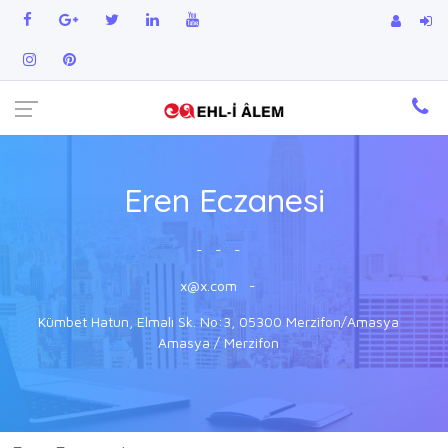
Eren Eczanesi
-
-
-
x@x.com
-
Kümbet Hatun, Elmalı Sk. No:3, 05300 Merzifon/Amasya
Amasya / Merzifon