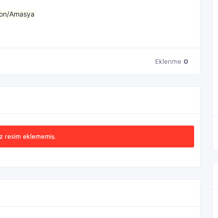
fon/Amasya
Eklenme
0
z resim eklememiş.