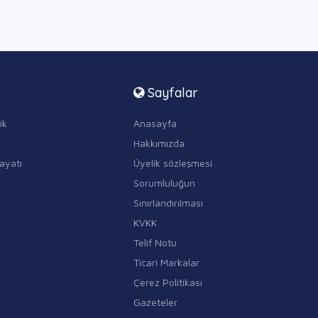
r
Sayfalar
ik
Anasayfa
Hakkımızda
ayatı
Üyelik sözleşmesi
Sorumluluğun
Sınırlandırılması
KVKK
Telif Notu
Ticari Markalar
Çerez Politikası
Gazeteler