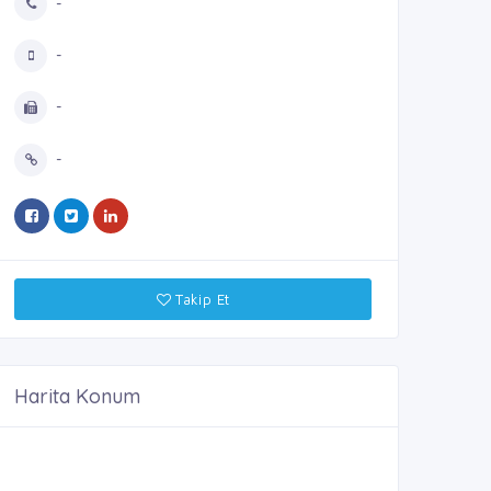
-
-
-
-
Takip Et
Harita Konum