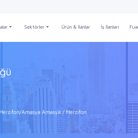
alar
Sektörler
Ürün & İlanlar
İş İlanları
Fuar
üğü
Merzifon/Amasya Amasya / Merzifon