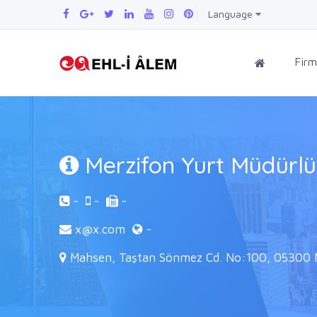
Language
Firm
Merzifon Yurt Müdürl
-
-
-
x@x.com
-
Mahsen, Taştan Sönmez Cd. No:100, 05300 