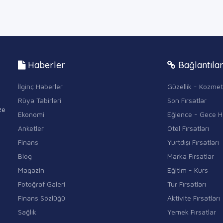
Haberler
Bağlantıla
İlginç Haberler
Güzellik - Kozmet
Rüya Tabirleri
Son Fırsatlar
ze
Ekonomi
Eğlence - Gece H
Anketler
Otel Fırsatları
Finans
Yurtdışı Fırsatları
Blog
Marka Fırsatlar
Magazin
Eğitim - Kurs
Fotoğraf Galeri
Tur Fırsatları
Finans Sözlüğü
Aktivite Fırsatları
Sağlık
Yemek Fırsatlar