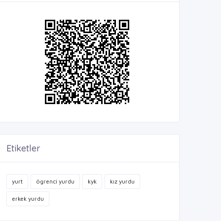
Etiketler
yurt
ögrenci yurdu
kyk
kız yurdu
erkek yurdu