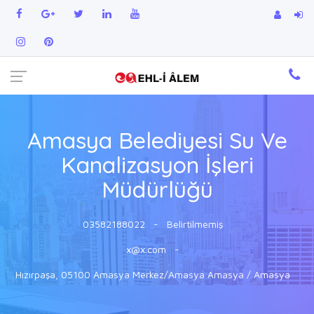
Amasya Belediyesi Su Ve
Kanalizasyon İşleri
Müdürlüğü
03582188022
-
Belirtilmemiş
x@x.com
-
Hızırpaşa, 05100 Amasya Merkez/Amasya Amasya / Amasya