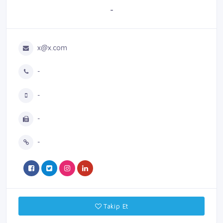
-
x@x.com
-
-
-
-
Takip Et