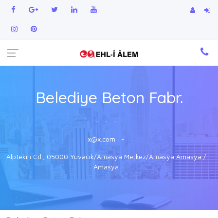
Belediye Beton Fabr.
-
-
-
x@x.com
-
Alptekin Cd., 05000 Yuvacık/Amasya Merkez/Amasya Amasya /
Amasya