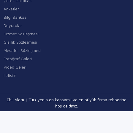
Çerez Politikası
Anketler
Bilgi Bankası
Duyurular
Hizmet Sözleşmesi
Gizlilik Sözleşmesi
Mesafeli Sözleşmesi
Fotoğraf Galeri
Video Galeri
İletişim
Ehli Alem | Türkiyenin en kapsamlı ve en büyük firma rehberine
hoş geldiniz.