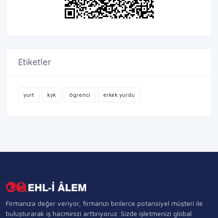
Etiketler
yurt
kyk
ögrenci
erkek yurdu
Firmanıza değer veriyor, firmanızı binlerce potansiyel müşteri ile
buluşturarak iş hacminizi arttırıyoruz. Sizde işletmenizi global