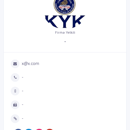
Firma Yetkili
-
x@x.com
-
-
-
-