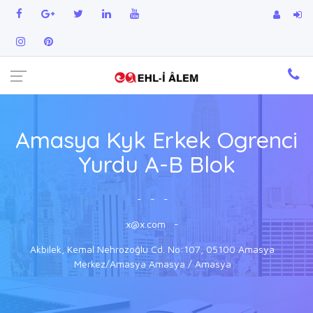
Amasya Kyk Erkek Ogrenci
Yurdu A-B Blok
-
-
-
x@x.com
-
Akbilek, Kemal Nehrozoğlu Cd. No:107, 05100 Amasya
Merkez/Amasya Amasya / Amasya