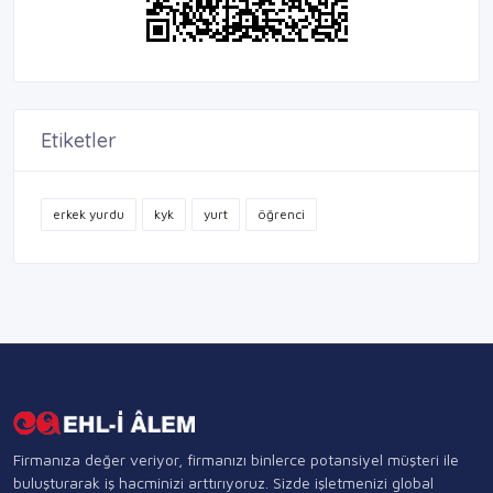
Etiketler
erkek yurdu
kyk
yurt
öğrenci
Firmanıza değer veriyor, firmanızı binlerce potansiyel müşteri ile
buluşturarak iş hacminizi arttırıyoruz. Sizde işletmenizi global