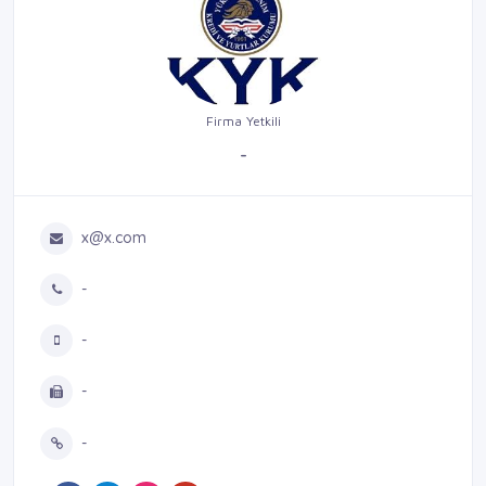
Firma Yetkili
-
x@x.com
-
-
-
-