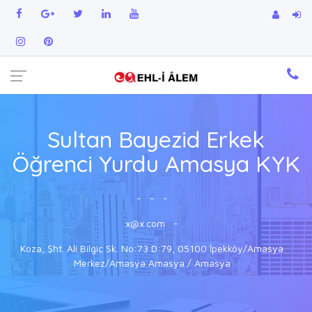
Sultan Bayezid Erkek
Öğrenci Yurdu Amasya KYK
-
-
-
x@x.com
-
Koza, Şht. Ali Bilgiç Sk. No:73 D:79, 05100 İpekköy/Amasya
Merkez/Amasya Amasya / Amasya