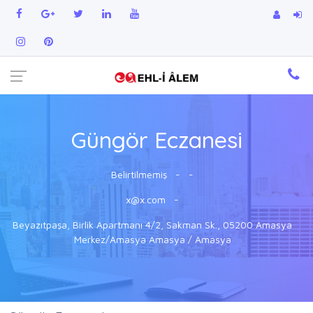
Güngör Eczanesi
Belirtilmemiş
-
-
x@x.com
-
Beyazıtpaşa, Birlik Apartmanı 4/2, Sakman Sk., 05200 Amasya
Merkez/Amasya Amasya / Amasya