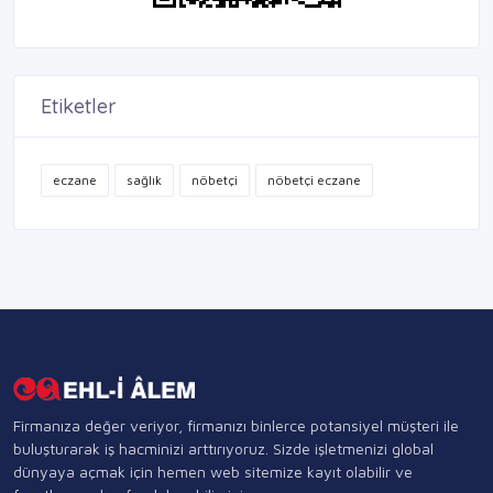
Etiketler
eczane
sağlık
nöbetçi
nöbetçi eczane
Firmanıza değer veriyor, firmanızı binlerce potansiyel müşteri ile
buluşturarak iş hacminizi arttırıyoruz. Sizde işletmenizi global
dünyaya açmak için hemen web sitemize kayıt olabilir ve