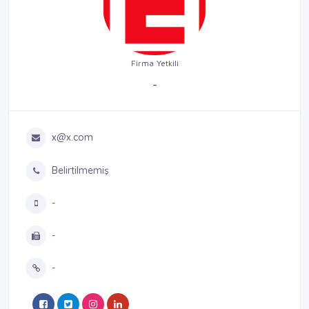
Firma Yetkili
-
x@x.com
Belirtilmemiş
-
-
-