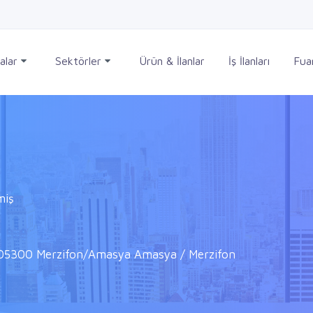
alar
Sektörler
Ürün & İlanlar
İş İlanları
Fuar
miş
, 05300 Merzifon/Amasya Amasya / Merzifon