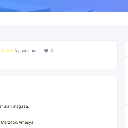
0 puanlama.
0
er alan mağaza.
00 Merzifon/Amasya