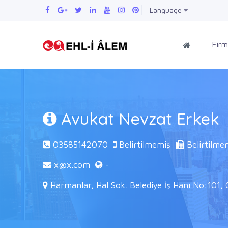
Language
Firm
Avukat Nevzat Erkek
03585142070
Belirtilmemiş
Belirtilme
x@x.com
-
Harmanlar, Hal Sok. Belediye İş Hanı No:101