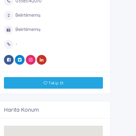
03585142070
Belirtilmemiş
Belirtilmemiş
-
Takip Et
Harita Konum