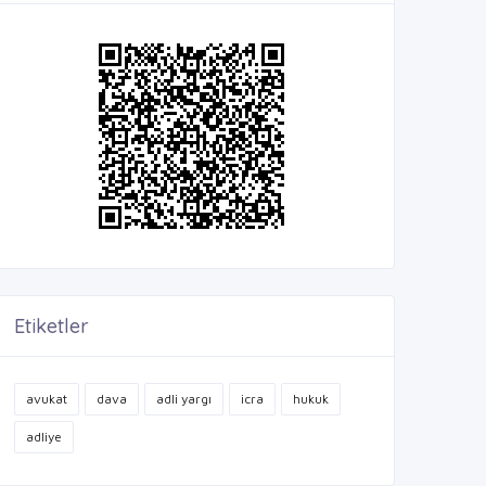
Etiketler
avukat
dava
adli yargı
icra
hukuk
adliye