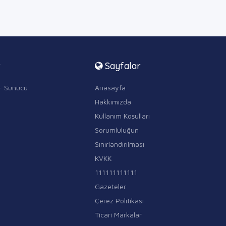
r
Sayfalar
i - Sunucu
Anasayfa
Hakkımızda
Kullanım Koşulları
Sorumluluğun
Sınırlandırılması
KVKK
111111111111
Gazeteler
Çerez Politikası
Ticari Markalar