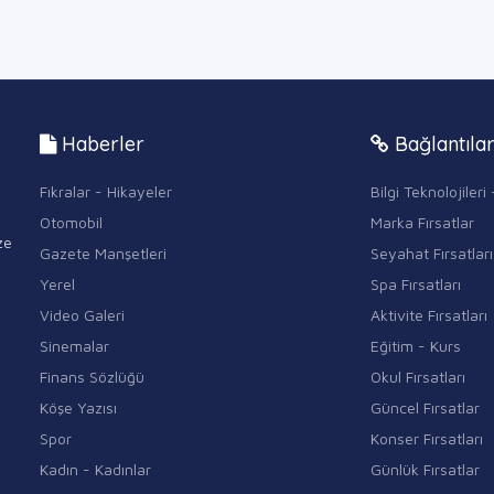
Haberler
Bağlantıla
Fıkralar - Hikayeler
Bilgi Teknolojiler
Otomobil
Marka Fırsatlar
ze
Gazete Manşetleri
Seyahat Fırsatları
Yerel
Spa Fırsatları
Video Galeri
Aktivite Fırsatları
Sinemalar
Eğitim - Kurs
Finans Sözlüğü
Okul Fırsatları
Köşe Yazısı
Güncel Fırsatlar
Spor
Konser Fırsatları
Kadın - Kadınlar
Günlük Fırsatlar