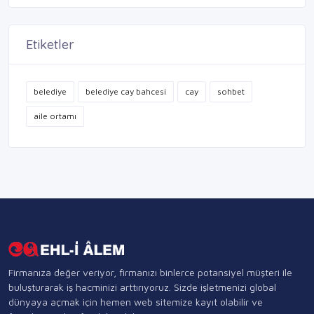
Etiketler
belediye
belediye cay bahcesi
cay
sohbet
aile ortamı
Firmanıza değer veriyor, firmanızı binlerce potansiyel müşteri ile
buluşturarak iş hacminizi arttırıyoruz. Sizde işletmenizi global
dünyaya açmak için hemen web sitemize kayıt olabilir ve