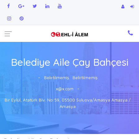
Belediye Aile Çay Bahçesi
-
Belirtilmemiş
Belirtilmemiş
x@x.com
-
Bir Eylül, Atatürk Blv. No:59, 05500 Suluova/Amasya Amasya /
Amasya