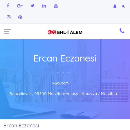
Ercan Eczanesi
-
-
-
x@x.com
-
Bahçelievler, 05300 Merzifon/Amasya Amasya / Merzifon
Ercan Eczanesi