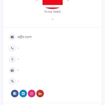
Firma Yetkili
-
x@x.com
-
-
-
-