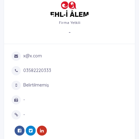
Firma Yetkili
-
x@x.com
03582220333
Belirtilmemiş
-
-