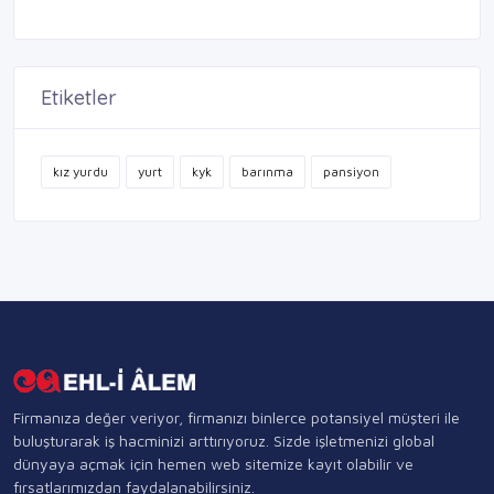
Etiketler
kız yurdu
yurt
kyk
barınma
pansiyon
Firmanıza değer veriyor, firmanızı binlerce potansiyel müşteri ile
buluşturarak iş hacminizi arttırıyoruz. Sizde işletmenizi global
dünyaya açmak için hemen web sitemize kayıt olabilir ve
fırsatlarımızdan faydalanabilirsiniz.