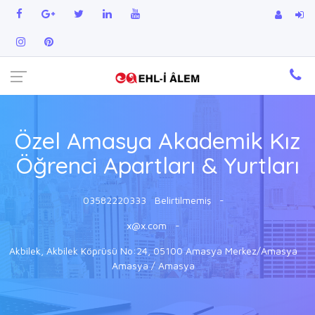
Özel Amasya Akademik Kız
Öğrenci Apartları & Yurtları
03582220333
Belirtilmemiş
-
x@x.com
-
Akbilek, Akbilek Köprüsü No:24, 05100 Amasya Merkez/Amasya
Amasya / Amasya