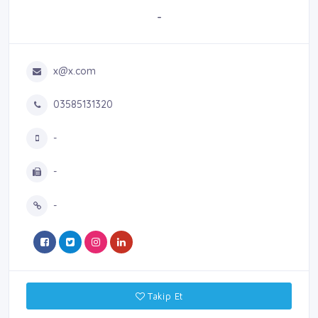
-
x@x.com
03585131320
-
-
-
Takip Et