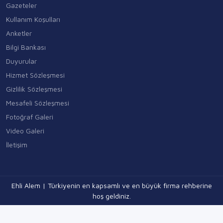
Gazeteler
Kullanım Koşulları
Anketler
Bilgi Bankası
Duyurular
Hizmet Sözleşmesi
Gizlilik Sözleşmesi
Mesafeli Sözleşmesi
Fotoğraf Galeri
Video Galeri
İletişim
Ehli Alem | Türkiyenin en kapsamlı ve en büyük firma rehberine
hoş geldiniz.