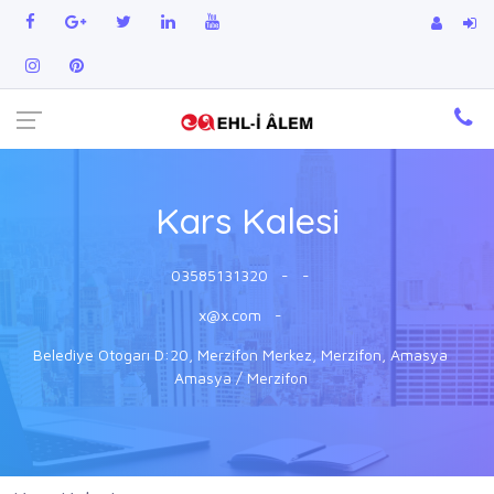
Kars Kalesi
03585131320
-
-
x@x.com
-
Belediye Otogarı D:20, Merzifon Merkez, Merzifon, Amasya
Amasya / Merzifon