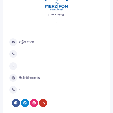
Firma Yetkili
-
x@x.com
-
-
Belirtilmemiş
-