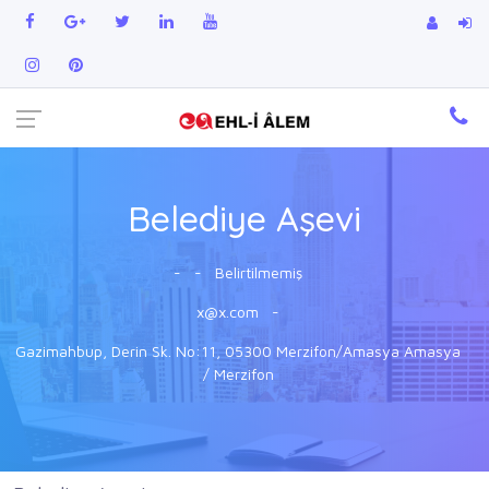
Belediye Aşevi
-
-
Belirtilmemiş
x@x.com
-
Gazimahbup, Derin Sk. No:11, 05300 Merzifon/Amasya Amasya
/ Merzifon