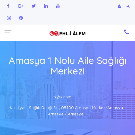
Amasya 1 Nolu Aile Sağlığı
Merkezi
-
-
-
x@x.com
-
Hacı İlyas, Sağlık Ocağı Sk., 05100 Amasya Merkez/Amasya
Amasya / Amasya