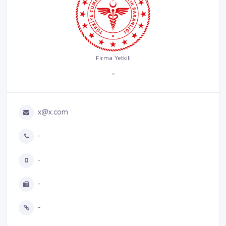
Firma Yetkili
-
x@x.com
-
-
-
-