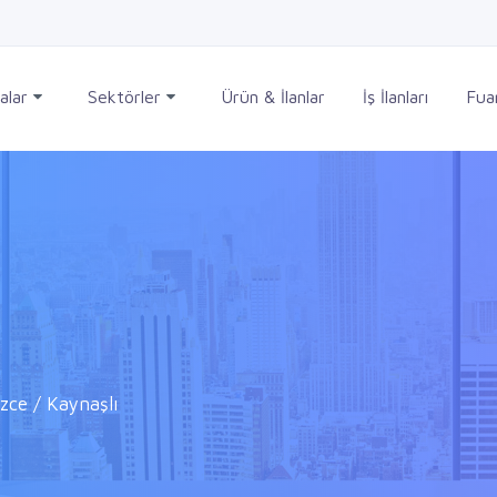
alar
Sektörler
Ürün & İlanlar
İş İlanları
Fuar
zce / Kaynaşlı