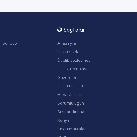
r
Sayfalar
i - Sunucu
Anasayfa
Hakkımızda
Üyelik sözleşmesi
Çerez Politikası
Gazeteler
111111111111
Hava durumu
Sorumluluğun
Sınırlandırılması
Künye
Ticari Markalar