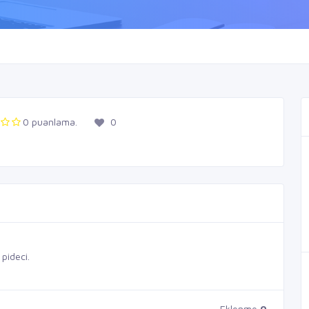
0 puanlama.
0
pideci.
Eklenme
0