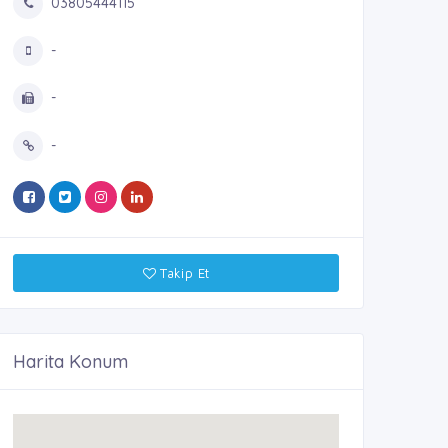
03805444115
-
-
-
Takip Et
Harita Konum