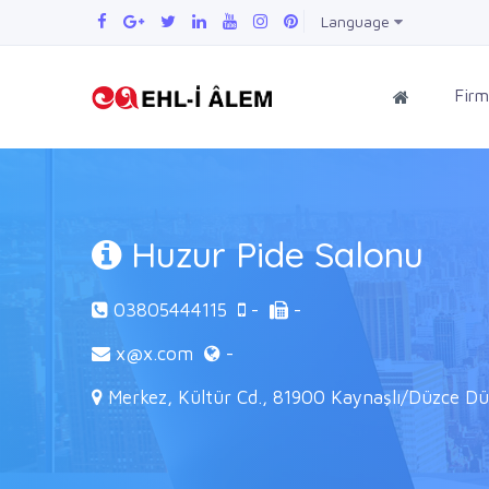
Language
Firm
Huzur Pide Salonu
03805444115
-
-
x@x.com
-
Merkez, Kültür Cd., 81900 Kaynaşlı/Düzce Dü