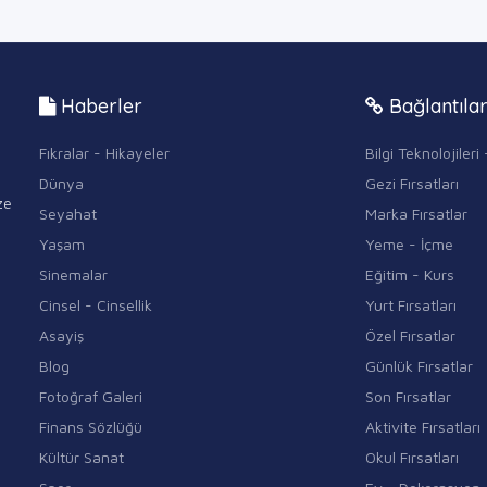
Haberler
Bağlantıla
Fıkralar - Hikayeler
Bilgi Teknolojiler
Dünya
Gezi Fırsatları
ze
Seyahat
Marka Fırsatlar
Yaşam
Yeme - İçme
Sinemalar
Eğitim - Kurs
Cinsel - Cinsellik
Yurt Fırsatları
Asayiş
Özel Fırsatlar
Blog
Günlük Fırsatlar
Fotoğraf Galeri
Son Fırsatlar
Finans Sözlüğü
Aktivite Fırsatları
Kültür Sanat
Okul Fırsatları