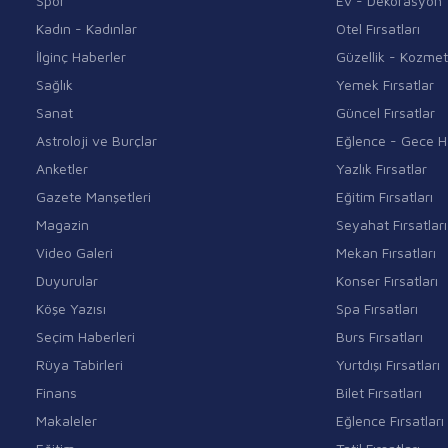
Spor
Ev - Dekorasyon
Kadın - Kadınlar
Otel Fırsatları
İlginç Haberler
Güzellik - Kozmet
Sağlık
Yemek Fırsatlar
Sanat
Güncel Fırsatlar
Astroloji ve Burçlar
Eğlence - Gece H
Anketler
Yazlık Fırsatlar
Gazete Manşetleri
Eğitim Fırsatları
Magazin
Seyahat Fırsatları
Video Galeri
Mekan Fırsatları
Duyurular
Konser Fırsatları
Köşe Yazısı
Spa Fırsatları
Seçim Haberleri
Burs Fırsatları
Rüya Tabirleri
Yurtdışı Fırsatları
Finans
Bilet Fırsatları
Makaleler
Eğlence Fırsatları