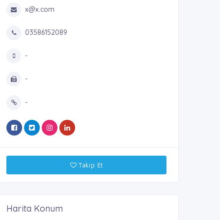
x@x.com
03586152089
-
-
-
Takip Et
Harita Konum