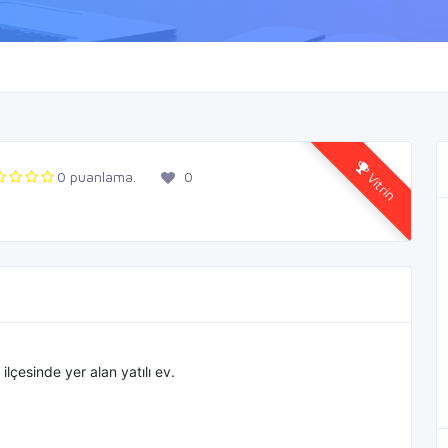
Vitrin
0 puanlama.
0
esinde yer alan yatılı ev.