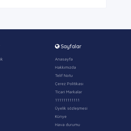
r
Sayfalar
ik
Anasayfa
Hakkımızda
Telif Notu
Çerez Politikası
Ticari Markalar
111111111111
Üyelik sözleşmesi
Künye
Hava durumu