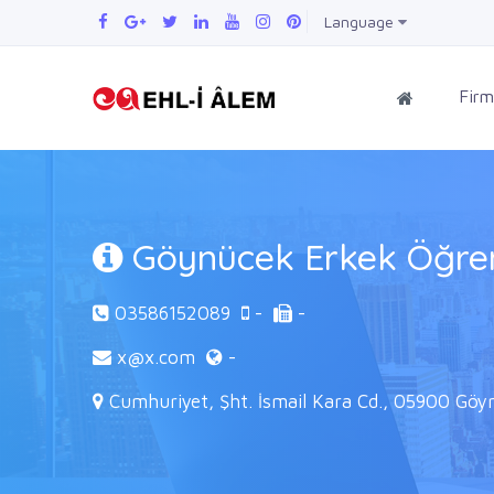
Language
Firm
Göynücek Erkek Öğren
03586152089
-
-
x@x.com
-
Cumhuriyet, Şht. İsmail Kara Cd., 05900 G