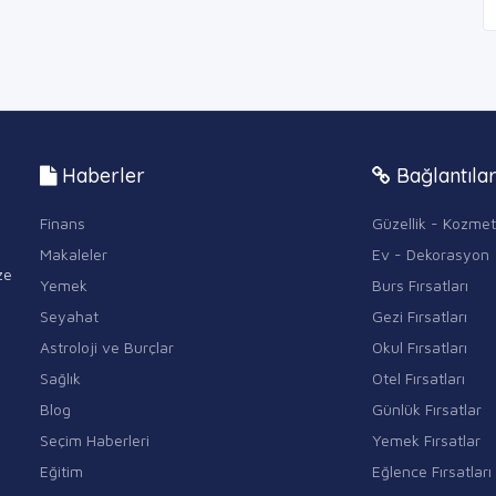
Haberler
Bağlantıla
Finans
Güzellik - Kozmet
Makaleler
Ev - Dekorasyon
ze
Yemek
Burs Fırsatları
Seyahat
Gezi Fırsatları
Astroloji ve Burçlar
Okul Fırsatları
Sağlık
Otel Fırsatları
Blog
Günlük Fırsatlar
Seçim Haberleri
Yemek Fırsatlar
Eğitim
Eğlence Fırsatları