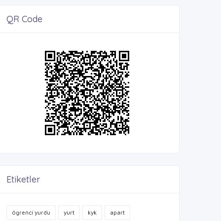
QR Code
Etiketler
ögrenci yurdu
yurt
kyk
apart