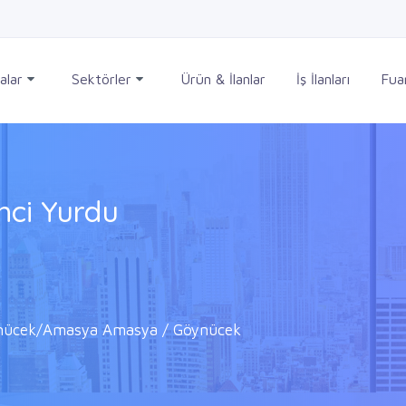
alar
Sektörler
Ürün & İlanlar
İş İlanları
Fuar
ci Yurdu
öynücek/Amasya Amasya / Göynücek