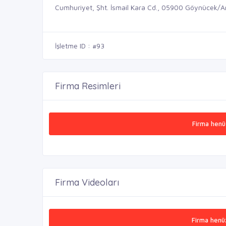
Cumhuriyet, Şht. İsmail Kara Cd., 05900 Göynücek/
İşletme ID : #93
Firma Resimleri
Firma henü
Firma Videoları
Firma henü