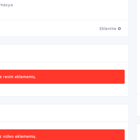
Amasya
Eklenme
0
z resim eklememiş.
z video eklememiş.