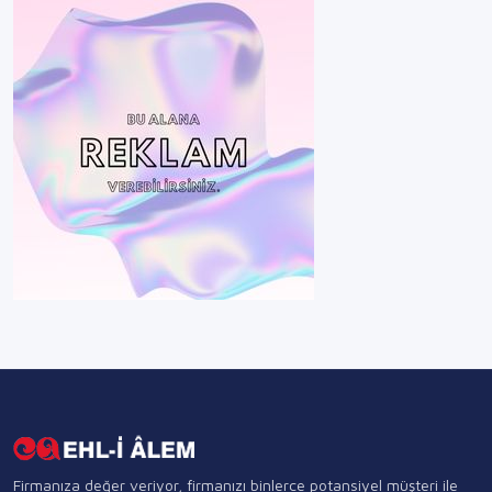
Firmanıza değer veriyor, firmanızı binlerce potansiyel müşteri ile