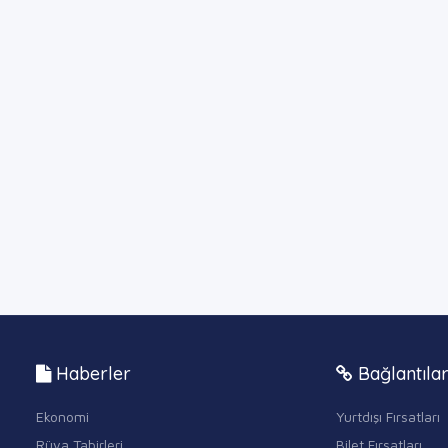
Haberler
Bağlantıla
Ekonomi
Yurtdışı Fırsatları
Rüya Tabirleri
Bilet Fırsatları