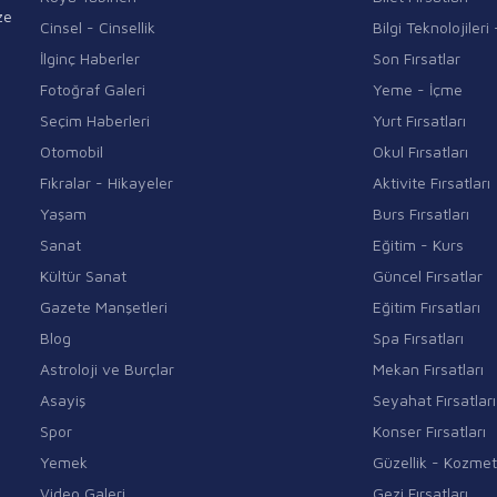
ze
Cinsel - Cinsellik
Bilgi Teknolojiler
İlginç Haberler
Son Fırsatlar
Fotoğraf Galeri
Yeme - İçme
Seçim Haberleri
Yurt Fırsatları
Otomobil
Okul Fırsatları
Fıkralar - Hikayeler
Aktivite Fırsatları
Yaşam
Burs Fırsatları
Sanat
Eğitim - Kurs
Kültür Sanat
Güncel Fırsatlar
Gazete Manşetleri
Eğitim Fırsatları
Blog
Spa Fırsatları
Astroloji ve Burçlar
Mekan Fırsatları
Asayiş
Seyahat Fırsatları
Spor
Konser Fırsatları
Yemek
Güzellik - Kozmet
Video Galeri
Gezi Fırsatları