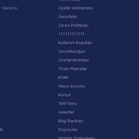
i - Sunucu
Üyelik sözleşmesi
Gazeteler
Çerez Politikası
111111111111
Kullanım Koşulları
Sorumluluğun
Sınırlandırılması
Ticari Markalar
KVKK
Hava durumu
Künye
Telif Notu
Anketler
Bilgi Bankası
ik
Duyurular
Hizmet Sözleşmesi