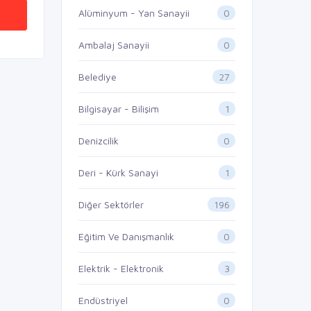
0
Alüminyum - Yan Sanayii
0
Ambalaj Sanayii
27
Belediye
1
Bilgisayar - Bilişim
0
Denizcilik
1
Deri - Kürk Sanayi
196
Diğer Sektörler
0
Eğitim Ve Danışmanlık
3
Elektrik - Elektronik
0
Endüstriyel