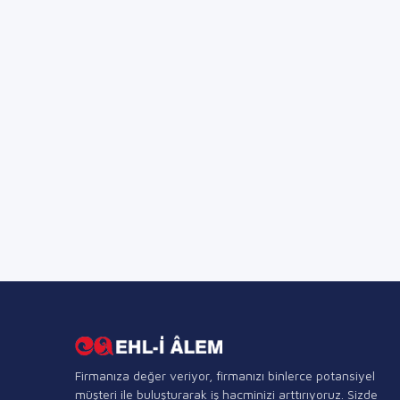
Firmanıza değer veriyor, firmanızı binlerce potansiyel
müşteri ile buluşturarak iş hacminizi arttırıyoruz. Sizde