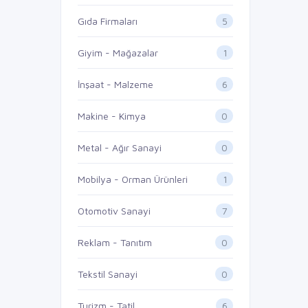
5
Gıda Firmaları
1
Giyim - Mağazalar
6
İnşaat - Malzeme
0
Makine - Kimya
0
Metal - Ağır Sanayi
1
Mobilya - Orman Ürünleri
7
Otomotiv Sanayi
0
Reklam - Tanıtım
0
Tekstil Sanayi
6
Turizm - Tatil