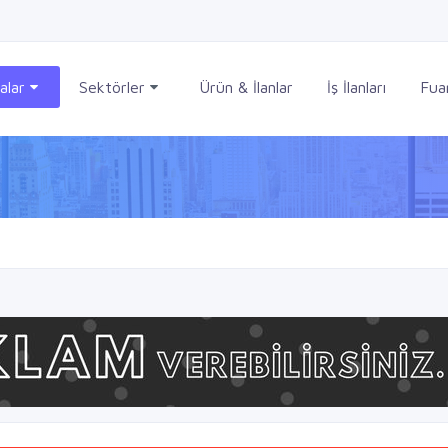
alar
Sektörler
Ürün & İlanlar
İş İlanları
Fuar