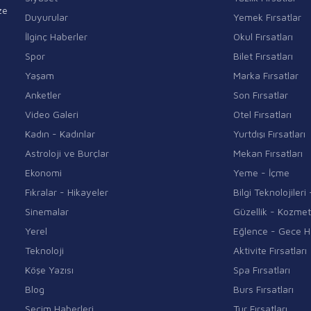
ze
Duyurular
Yemek Fırsatlar
İlginç Haberler
Okul Fırsatları
Spor
Bilet Fırsatları
Yaşam
Marka Fırsatlar
Anketler
Son Fırsatlar
Video Galeri
Otel Fırsatları
Kadın - Kadınlar
Yurtdışı Fırsatları
Astroloji ve Burçlar
Mekan Fırsatları
Ekonomi
Yeme - İçme
Fıkralar - Hikayeler
Bilgi Teknolojiler
Sinemalar
Güzellik - Kozmet
Yerel
Eğlence - Gece H
Teknoloji
Aktivite Fırsatları
Köşe Yazısı
Spa Fırsatları
Blog
Burs Fırsatları
Seçim Haberleri
Tur Fırsatları