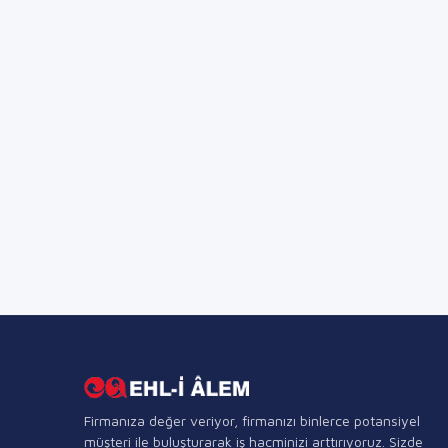
Firmanıza değer veriyor, firmanızı binlerce potansiyel
müşteri ile buluşturarak iş hacminizi arttırıyoruz. Sizde