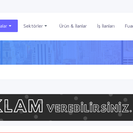
alar
Sektörler
Ürün & İlanlar
İş İlanları
Fuar