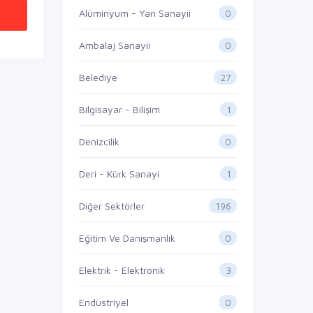
0
Alüminyum - Yan Sanayii
0
Ambalaj Sanayii
27
Belediye
1
Bilgisayar - Bilişim
0
Denizcilik
1
Deri - Kürk Sanayi
196
Diğer Sektörler
0
Eğitim Ve Danışmanlık
3
Elektrik - Elektronik
0
Endüstriyel