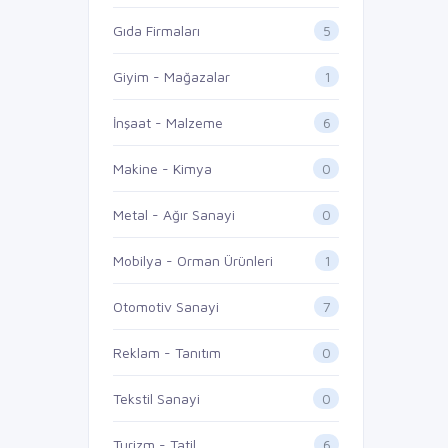
5
Gıda Firmaları
1
Giyim - Mağazalar
6
İnşaat - Malzeme
0
Makine - Kimya
0
Metal - Ağır Sanayi
1
Mobilya - Orman Ürünleri
7
Otomotiv Sanayi
0
Reklam - Tanıtım
0
Tekstil Sanayi
6
Turizm - Tatil