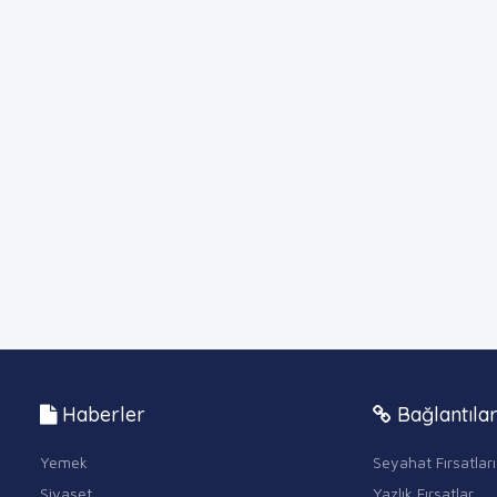
Haberler
Bağlantıla
Yemek
Seyahat Fırsatları
Siyaset
Yazlık Fırsatlar