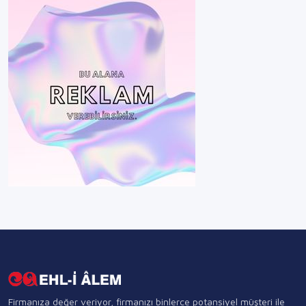
Firmanıza değer veriyor, firmanızı binlerce potansiyel müşteri ile