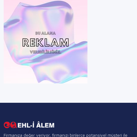
Firmanıza değer veriyor, firmanızı binlerce potansiyel müşteri ile