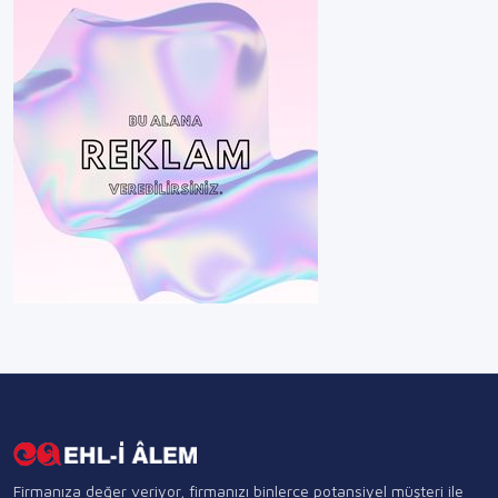
Firmanıza değer veriyor, firmanızı binlerce potansiyel müşteri ile