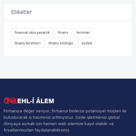
Etiketler
finansal okuryazarlık
finans
terimler
finans terimleri
finans sözlüğü
sözlük
Firmanıza değer veriyor, firmanızı binlerce potansiyel müşteri ile
buluşturarak iş hacminizi arttırıyoruz. Sizde işletmenizi global
dünyaya açmak için hemen web sitemize kayıt olabilir ve
fırsatlarımızdan faydalanabilirsiniz.