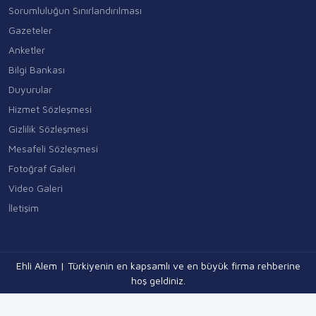
Sorumluluğun Sınırlandırılması
Gazeteler
Anketler
Bilgi Bankası
Duyurular
Hizmet Sözleşmesi
Gizlilik Sözleşmesi
Mesafeli Sözleşmesi
Fotoğraf Galeri
Video Galeri
İletişim
Ehli Alem | Türkiyenin en kapsamlı ve en büyük firma rehberine
hoş geldiniz.