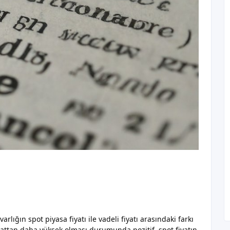
lığın spot piyasa fiyatı ile vadeli fiyatı arasındaki farkı
fiyattan daha yüksek olması durumunda pozitif, spot fiyatın