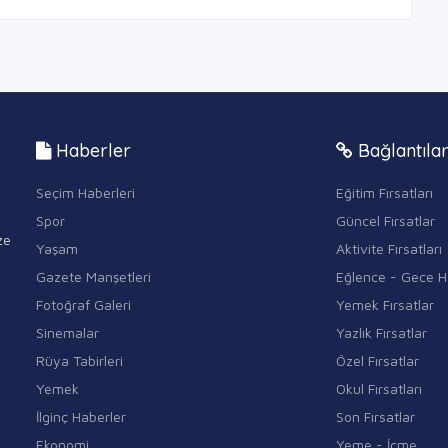
Haberler
Bağlantıla
Seçim Haberleri
Eğitim Fırsatları
Spor
Güncel Fırsatlar
ze
Yaşam
Aktivite Fırsatları
Gazete Manşetleri
Eğlence - Gece H
Fotoğraf Galeri
Yemek Fırsatlar
Sinemalar
Yazlık Fırsatlar
Rüya Tabirleri
Özel Fırsatlar
Yemek
Okul Fırsatları
İlginç Haberler
Son Fırsatlar
Ekonomi
Yeme - İçme