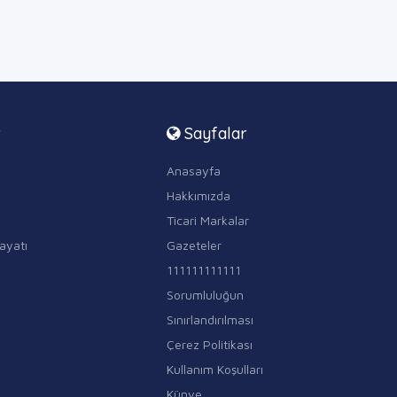
r
Sayfalar
Anasayfa
Hakkımızda
Ticari Markalar
ayatı
Gazeteler
111111111111
Sorumluluğun
Sınırlandırılması
Çerez Politikası
Kullanım Koşulları
Künye