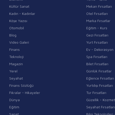
Kültür Sanat
Mekan Fırsatları
Kadın - Kadınlar
Otel Fırsatları
Köşe Yazısı
Marka Fırsatlar
Otomobil
Eğitim - Kurs
Blog
Gezi Fırsatları
Video Galeri
Yurt Fırsatları
Finans
Ev - Dekorasyon
Teknoloji
Spa Fırsatları
Magazin
Bilet Fırsatları
Yerel
Günlük Fırsatlar
Seyahat
Eğlence Fırsatları
Finans Sözlüğü
Yurtdışı Fırsatları
Fıkralar - Hikayeler
Tur Fırsatları
Dünya
Güzellik - Kozmet
Eğitim
Seyahat Fırsatları
Sanat
Bilgi Teknolojiler