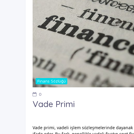
Finans Sözlüğü
0
Vade Primi
Vade primi, vadeli işlem sözleşmelerinde dayanak var
ifade eder. Bu fark, genellikle vadeli fiyatın spot 