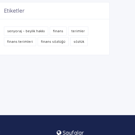
Etiketler
senyoraj - beylik hakkı
finans
terimler
finans terimleri
finans sözlüğü
sözlük
r
Sayfalar