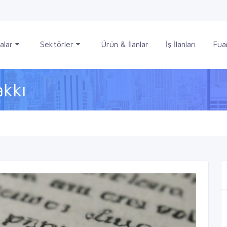
alar
Sektörler
Ürün & İlanlar
İş İlanları
Fuar
akkı