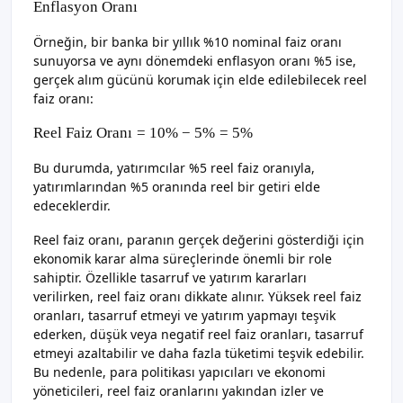
Enflasyon Oran
ı
Örneğin, bir banka bir yıllık %10 nominal faiz oranı
sunuyorsa ve aynı dönemdeki enflasyon oranı %5 ise,
gerçek alım gücünü korumak için elde edilebilecek reel
faiz oranı:
Reel Faiz Oran
ı
=
10%
−
5%
=
5%
Bu durumda, yatırımcılar %5 reel faiz oranıyla,
yatırımlarından %5 oranında reel bir getiri elde
edeceklerdir.
Reel faiz oranı, paranın gerçek değerini gösterdiği için
ekonomik karar alma süreçlerinde önemli bir role
sahiptir. Özellikle tasarruf ve yatırım kararları
verilirken, reel faiz oranı dikkate alınır. Yüksek reel faiz
oranları, tasarruf etmeyi ve yatırım yapmayı teşvik
ederken, düşük veya negatif reel faiz oranları, tasarruf
etmeyi azaltabilir ve daha fazla tüketimi teşvik edebilir.
Bu nedenle, para politikası yapıcıları ve ekonomi
yöneticileri, reel faiz oranlarını yakından izler ve