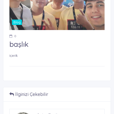
Blog
0
başlık
içerik
İlginizi Çekebilir
Korkusuz Gazetesi