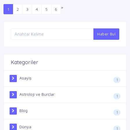
»
1
2
3
4
5
6
Haber Bul
Kategoriler
Asayiş
1
Astroloji ve Burçlar
1
Blog
1
Dünya
1