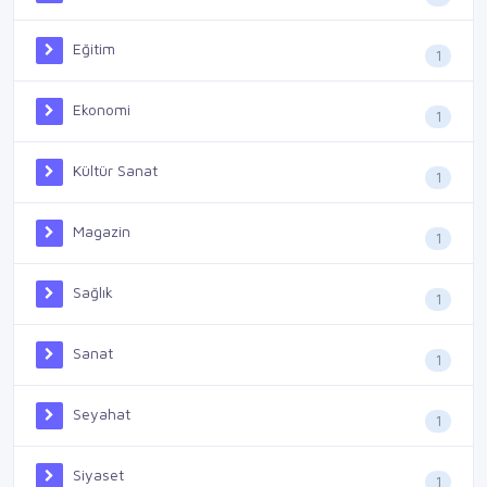
Eğitim
1
Ekonomi
1
Kültür Sanat
1
Magazin
1
Sağlık
1
Sanat
1
Seyahat
1
Siyaset
1