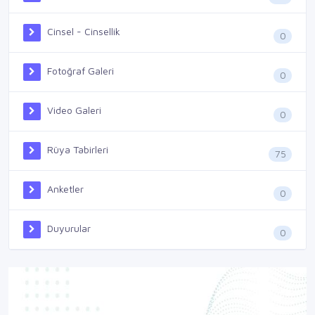
Cinsel - Cinsellik
0
Fotoğraf Galeri
0
Video Galeri
0
Rüya Tabirleri
75
Anketler
0
Duyurular
0