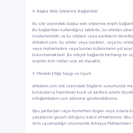
4. Başka Web Sitelerine Bağlantılar
Bu site üzerindeki başka web sitelerine erişim bağlant
Bu bağlantıları kullandığınız takdirde, bu siteden çıka
incelememiştir ve bu sitelere veya içeriklerini denet
ehlialem.com, bu siteler veya içerikleri, veya bu sitel
veya malzemelere veya bunları kullanmanın yol açaca
bulunmamaktadır. Bu siteyle bağlantılı herhangi bir üç
erişimin tüm riskleri size ait olacaktır.
5. Mesleki Etiğe Saygı ve Uyum
ehlialem.com site üzerindeki bilgilerin sunumunda mesl
kuruluşlarca hazırlanan kural ve şartlara azami ölçüd
info@ehlialem.com adresine gönderebilirsiniz.
İşbu şartlardan veya hizmetten doğan veya onlarla bağ
yasalarının geçerli olduğunu kabul etmektesiniz. İşbu
türlü uyuşmazlığın çözümünde Amasya Mahkemeleri yet