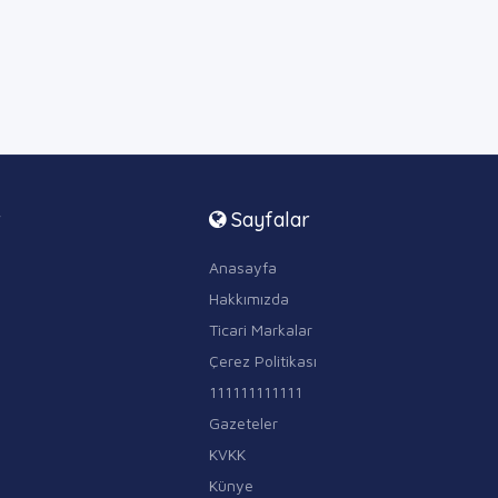
r
Sayfalar
Anasayfa
Hakkımızda
Ticari Markalar
Çerez Politikası
111111111111
Gazeteler
KVKK
Künye