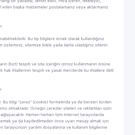
ngi bir yasadışı, tehdit edici, iftira içeren, lekeleyici,
lal eden başka malzemeler postalamanız veya aktarmanız
er
abilmektedir. Bu tip bilgilere örnek olarak kullandığınız
 sisteminiz, sitemize linkle yada ilanla ulaştığınız sitenin
ın (bot) tespiti ve site içeriğini izinsiz kullanmanın önüne
 hak ihlallerinin tespiti ve yasal mercilerde bu ihlallere delil
r
iriz. Bu bilgi "çerez" (cookie) formatında ya da benzeri türden
mcı olmaktadır. Örneğin çerezler siteleri ve reklâmları sizin
i sağlayacaktır. Hemen hemen tüm Internet tarayıcılarda
önlemek ya da kaydedilmeden önce uyarı mesajı almak için
en tarayıcınızın yardım dosyalarına ve kullanım bilgilerine