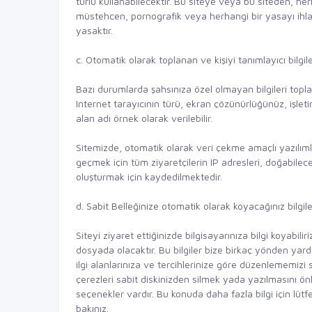
türlü kullanabilecektir. Bu siteye veya bu siteden, herha
müstehcen, pornografik veya herhangi bir yasayı ih
yasaktır.
c. Otomatik olarak toplanan ve kişiyi tanımlayıcı bilgil
Bazı durumlarda şahsınıza özel olmayan bilgileri toplan
Internet tarayıcının türü, ekran çözünürlüğünüz, işletim
alan adı örnek olarak verilebilir.
Sitemizde, otomatik olarak veri çekme amaçlı yazılımlar
geçmek için tüm ziyaretçilerin IP adresleri, doğabilecek
oluşturmak için kaydedilmektedir.
d. Sabit Belleğinize otomatik olarak koyacağınız bilgile
Siteyi ziyaret ettiğinizde bilgisayarınıza bilgi koyabil
dosyada olacaktır. Bu bilgiler bize birkaç yönden yardı
ilgi alanlarınıza ve tercihlerinize göre düzenlememiz
çerezleri sabit diskinizden silmek yada yazılmasını 
seçenekler vardır. Bu konuda daha fazla bilgi için lütf
bakınız.