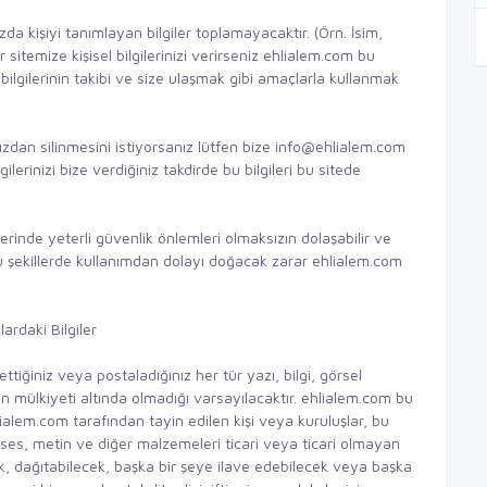
da kişiyi tanımlayan bilgiler toplamayacaktır. (Örn. İsim,
sitemize kişisel bilgilerinizi verirseniz ehlialem.com bu
 bilgilerinin takibi ve size ulaşmak gibi amaçlarla kullanmak
ımızdan silinmesini istiyorsanız lütfen bize info@ehlialem.com
erinizi bize verdiğiniz takdirde bu bilgileri bu sitede
üzerinde yeterli güvenlik önlemleri olmaksızın dolaşabilir ve
r. Bu şekillerde kullanımdan dolayı doğacak zarar ehlialem.com
ardaki Bilgiler
ettiğiniz veya postaladığınız her tür yazı, bilgi, görsel
nin mülkiyeti altında olmadığı varsayılacaktır. ehlialem.com bu
hlialem.com tarafından tayin edilen kişi veya kuruluşlar, bu
im, ses, metin ve diğer malzemeleri ticari veya ticari olmayan
k, dağıtabilecek, başka bir şeye ilave edebilecek veya başka