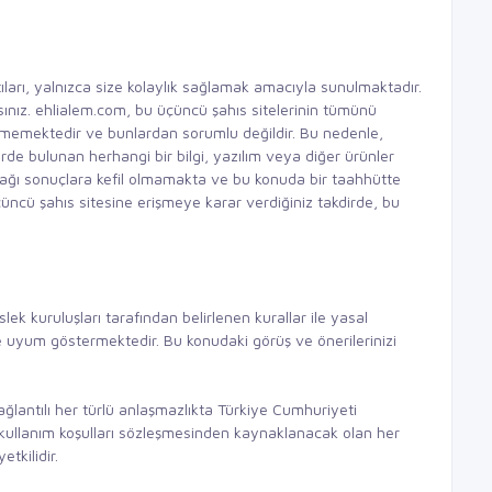
ıları, yalnızca size kolaylık sağlamak amacıyla sunulmaktadır.
rsınız. ehlialem.com, bu üçüncü şahıs sitelerinin tümünü
lememektedir ve bunlardan sorumlu değildir. Bu nedenle,
erde bulunan herhangi bir bilgi, yazılım veya diğer ürünler
ğı sonuçlara kefil olmamakta ve bu konuda bir taahhütte
üncü şahıs sitesine erişmeye karar verdiğiniz takdirde, bu
ek kuruluşları tarafından belirlenen kurallar ile yasal
e uyum göstermektedir. Bu konudaki görüş ve önerilerinizi
lantılı her türlü anlaşmazlıkta Türkiye Cumhuriyeti
 kullanım koşulları sözleşmesinden kaynaklanacak olan her
kilidir.