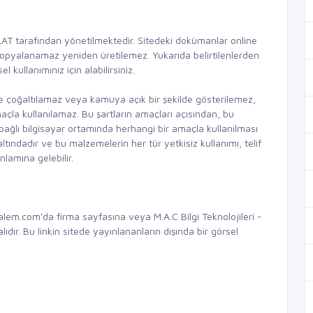
LAT tarafından yönetilmektedir. Sitedeki dokümanlar online
 kopyalanamaz yeniden üretilemez. Yukarıda belirtilenlerden
el kullanımınız için alabilirsiniz.
ve çoğaltılamaz veya kamuya açık bir şekilde gösterilemez,
çla kullanılamaz. Bu şartların amaçları açısından, bu
ağlı bilgisayar ortamında herhangi bir amaçla kullanılması
ltındadır ve bu malzemelerin her tür yetkisiz kullanımı, telif
nlamına gelebilir.
ehlialem.com'da firma sayfasına veya M.A.C Bilgi Teknolojileri -
ır. Bu linkin sitede yayınlananların dışında bir görsel