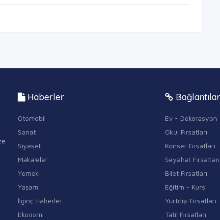
Haberler
Bağlantıla
Otomobil
Ev - Dekorasyon
Sanat
Okul Fırsatları
ze
Siyaset
Konser Fırsatları
Makaleler
Seyahat Fırsatları
Yemek
Bilet Fırsatları
Yaşam
Eğitim - Kurs
İlginç Haberler
Yurtdışı Fırsatları
Ekonomi
Tatil Fırsatları