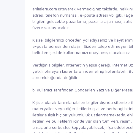
ehlialem.com isteyerek vermediğiniz takdirde, hakkınız
adres, telefon numarası, e-posta adresi vb. gibi.) Eğer 
bilgileri gelecekte pazarlama, pazar araştırması, satış
üzere saklayacaktır.
Kişisel bilgilerinizi önceden yolladıysanız ve kayıtlar
e-posta adresinden ulaşın. Sizden talep edilmeyen bilgil
belirtilen şekilde kullanmamızı onaylamış olacaksınız.
Verdiğiniz bilgiler, Internet'in yapısı gereği, Internet 
yetkili olmayan kişiler tarafından alınıp kullanılabili
sorumluluğunda değildir.
b. Kullanıcı Tarafından Gönderilen Yazı ve Diğer Mesajl
Kişisel olarak tanımlanabilen bilgiler dışında sitemize il
materyaller veya diğer iletilerin gizli ve herhangi biri
iletilerle ilgili hiç bir yükümlülük üstlenmemektedir. e
iletileri ve bu iletilerin içinde var olan tüm veri, res
amaçlarla serbestçe kopyalayabilecek, ifşa edebilece