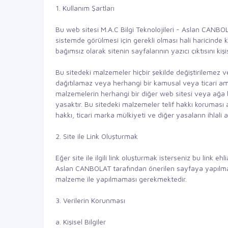
1. Kullanım Şartları
Bu web sitesi M.A.C Bilgi Teknolojileri - Aslan CANBO
sistemde görülmesi için gerekli olması hali haricinde
bağımsız olarak sitenin sayfalarının yazıcı çıktısını kişis
Bu sitedeki malzemeler hiçbir şekilde değiştirilemez 
dağıtılamaz veya herhangi bir kamusal veya ticari ama
malzemelerin herhangi bir diğer web sitesi veya ağa b
yasaktır. Bu sitedeki malzemeler telif hakkı koruması a
hakkı, ticari marka mülkiyeti ve diğer yasaların ihlali a
2. Site ile Link Oluşturmak
Eğer site ile ilgili link oluşturmak isterseniz bu link 
Aslan CANBOLAT tarafından önerilen sayfaya yapılmalıd
malzeme ile yapılmaması gerekmektedir.
3. Verilerin Korunması
a. Kişisel Bilgiler