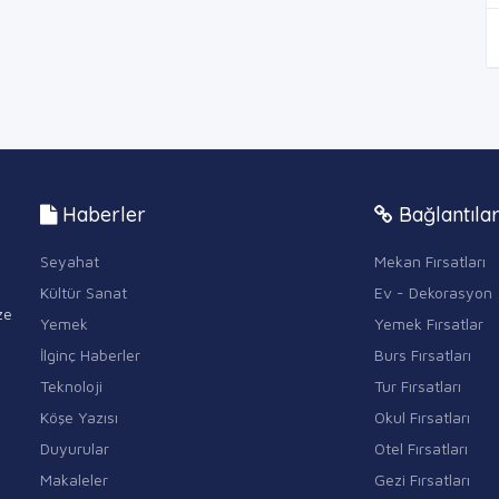
Haberler
Bağlantıla
Seyahat
Mekan Fırsatları
Kültür Sanat
Ev - Dekorasyon
ze
Yemek
Yemek Fırsatlar
İlginç Haberler
Burs Fırsatları
Teknoloji
Tur Fırsatları
Köşe Yazısı
Okul Fırsatları
Duyurular
Otel Fırsatları
Makaleler
Gezi Fırsatları