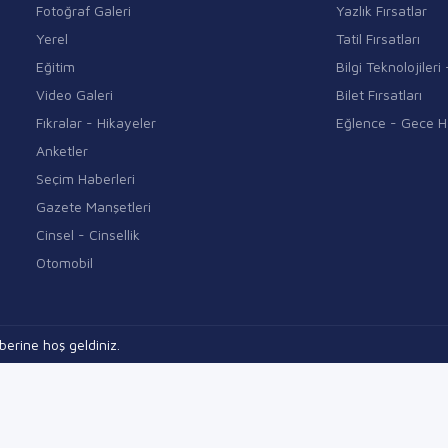
Fotoğraf Galeri
Yazlık Fırsatlar
Yerel
Tatil Fırsatları
Eğitim
Bilgi Teknolojiler
Video Galeri
Bilet Fırsatları
Fıkralar - Hikayeler
Eğlence - Gece H
Anketler
Seçim Haberleri
Gazete Manşetleri
Cinsel - Cinsellik
Otomobil
erine hoş geldiniz.