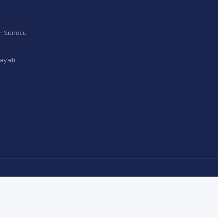
i - Sunucu
ayatı